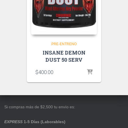
PRE-ENTRENO
INSANE DEMON
DUST 50 SERV
$
400.00
Si compras más de $2,500 tu envío es:
EXPRESS
1-5 Días (Laborables)