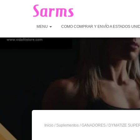
MENU
COMO COMPRAR Y ENVÍO A ESTADOS UNI
Inicio
/
Suplementos
/
GANADORES
/ DYMATIZE SUPE