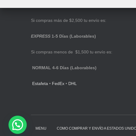
Si compras más de $2,500 tu envío es:
EXPRESS
1-5 Días (Laborables)
Si compras menos de $1,500 tu envío es:
NORMAL 4-6 Días (Laborables)
Estafeta
•
FedEx
•
DHL
MENU
COMO COMPRAR Y ENVÍO A ESTADOS UNID