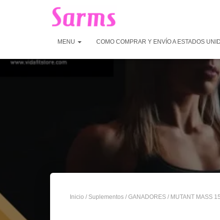
MENU
COMO COMPRAR Y ENVÍO A ESTADOS UNI
Inicio
/
Suplementos
/
GANADORES
/ MUTANT MASS 1