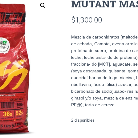
MUTANT MASS
$
1,300.00
Mezcla de carbohidratos (maltodex
de cebada, Camote, avena arrolla
proteína de suero, proteína de ca
leche, leche aisla- do de proteína
fracciona- do [MCT], aguacate, sem
(soya desgrasada, guisante, goma g
quecida[ harina de trigo, niacina, 
riboflavina, ácido fólico) azúcar, a
bicarbonato de sodio),sabo- res nat
girasol y/o soya, mezcla de enzima
PF@), tarta de cereza.
2 disponibles