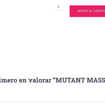
MUTANT
MASS
AÑADIR AL CARRIT
15
LBS
cantidad
rimero en valorar “MUTANT MASS