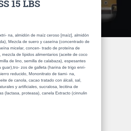
 15 LBS
tri- na, almidón de maíz ceroso [maíz], almidón
da), Mezcla de suero y caseína (concentrado de
seína micelar, concen- trado de proteína de
), mezcla de lípidos alimentarios (aceite de coco
illa de lino, semilla de calabaza), espesantes
uar),tro- zos de galleta (harina de trigo enri-
hierro reducido, Mononitrato de tiami- na,
ceite de canola, cacao tratado con álcali, sal,
urales y artificiales, sucralosa, lecitina de
s (lactasa, proteasa), canela Extracto (cinnulin