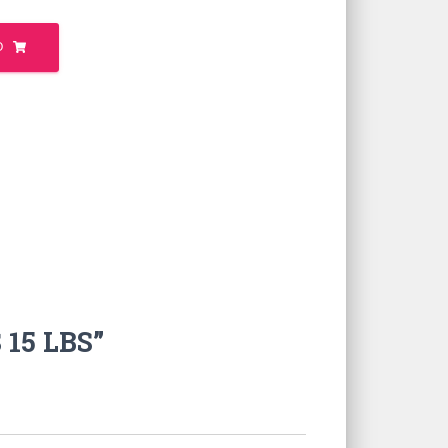
O
 15 LBS”