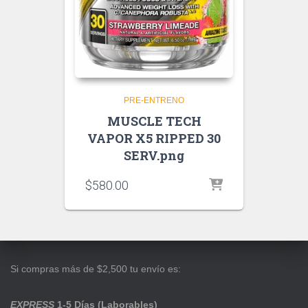
PRE-ENTRENO
MUSCLE TECH
VAPOR X5 RIPPED 30
SERV.png
$
580.00
Si compras más de $2,500 tu envío es:
EXPRESS
1-5 Días (Laborables)