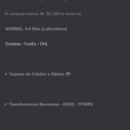
Si compras menos de $1,500 tu envío es:
NORMAL 4-6 Días (Laborables)
Estafeta
•
FedEx
•
DHL
✔
Tarjetas de Crédito o Débito 💳
✔
Transferencias Bancarias - OXXO - STRIPE