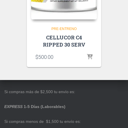
PRE-ENTRENO
CELLUCOR C4
RIPPED 30 SERV
$
500.00
Si compras más de $2,500 tu envío es:
EXPRESS
1-5 Días (Laborables)
Si compras menos de $1,500 tu envío es: