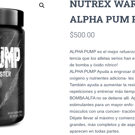
NUTREX WAR
ALPHA PUM 
$
500.00
ALPHA PUMP es el mejor refuerzo d
tencia que los atletas serios han 
de bomba y óxido nítrico!
ALPHA PUMP Ayuda a engrosar dr
oxígeno y nutrientes adiciona- les
También ayuda a aumentar la res
repeticiones y entrenar más tiemp
BOMBA ALFA no se detiene allí. A
estimulantes para un mayor enfo-
músculos con una concen- tración s
Déjate llevar al máximo y comien
grandes, más completos y de asp
aparecen en todas partes.