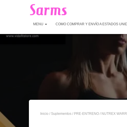
MENU
COMO COMPRAR Y ENVÍO A ESTADOS UNI
Inicio
/
Suplementos
/
PRE-ENTRENO
/ NUTREX WARR