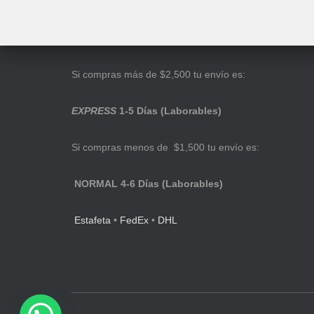
Si compras más de $2,500 tu envío es:
EXPRESS
1-5 Días (Laborables)
Si compras menos de $1,500 tu envío es:
NORMAL 4-6 Días (Laborables)
Estafeta
•
FedEx
•
DHL