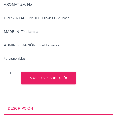
AROMATIZA: No
PRESENTACIÓN: 100 Tabletas / 40mcg
MADE IN: Thailandia
ADMINISTRACIÓN: Oral Tabletas
47 disponibles
Clenbuterol
-
AÑADIR AL CARRITO
Clembuterol
-
Brtish
Dragon
cantidad
DESCRIPCIÓN