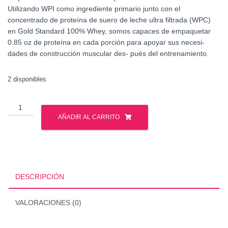
Utilizando WPI como ingrediente primario junto con el
concentrado de proteína de suero de leche ultra filtrada (WPC)
en Gold Standard 100% Whey, somos capaces de empaquetar
0.85 oz de proteína en cada porción para apoyar sus necesi-
dades de construcción muscular des- pués del entrenamiento.
2 disponibles
Optimun
Nutrition
AÑADIR AL CARRITO
-
Whey
Gold
Standar
2
DESCRIPCIÓN
Lbs
cantidad
VALORACIONES (0)