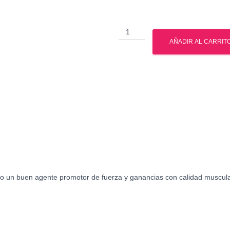
Oxandrolona
British
AÑADIR AL CARRIT
Dragon
cantidad
un buen agente promotor de fuerza y ganancias con calidad muscular