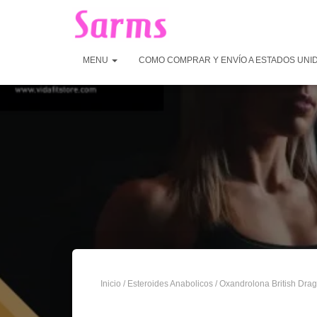
MENU
COMO COMPRAR Y ENVÍO A ESTADOS UNI
Inicio
/
Esteroides Anabolicos
/ Oxandrolona British Dra