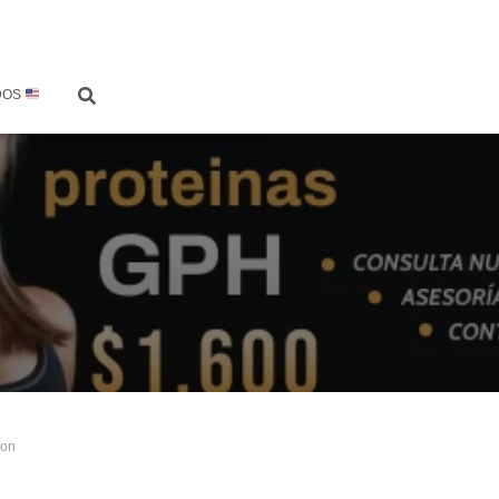
DOS
gon