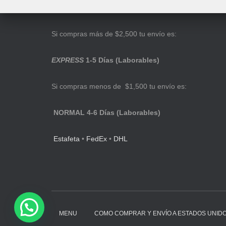
Si compras más de $2,500 tu envío es:
EXPRESS
1-5 Días (Laborables)
Si compras menos de $1,500 tu envío es:
NORMAL 4-6 Días (Laborables)
Estafeta
•
FedEx
•
DHL
MENU
COMO COMPRAR Y ENVÍO A ESTADOS UNID