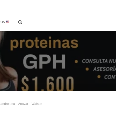
DOS
xandrolona – Anavar – Watson