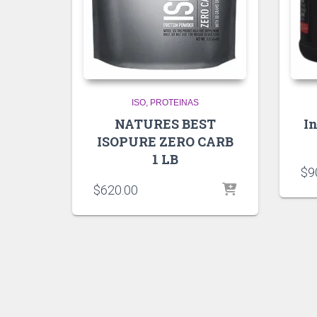
ISO
PROTEINAS
NATURES BEST
I
ISOPURE ZERO CARB
1 LB
$
9
$
620.00