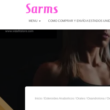
MENU
COMO COMPRAR Y ENVÍO A ESTADOS UNI
Inicio
/
Esteroides Anabolicos
/
Orales
/
Oxandrolona
/ O