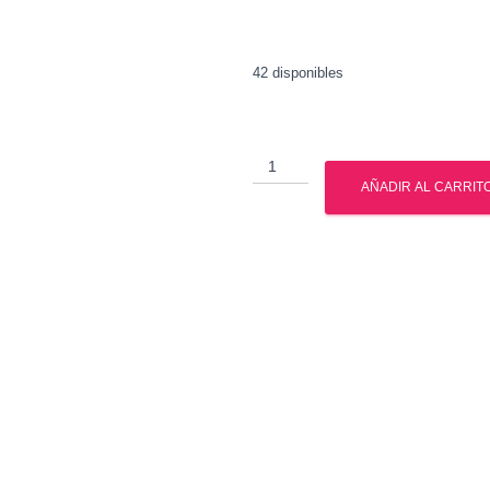
42 disponibles
Oxandrolona
-
AÑADIR AL CARRIT
Anavar
-
Watson
cantidad