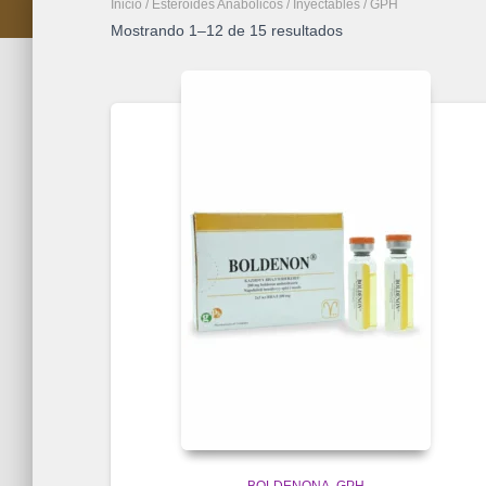
Inicio
/
Esteroides Anabolicos
/
Inyectables
/ GPH
Mostrando 1–12 de 15 resultados
BOLDENONA
GPH