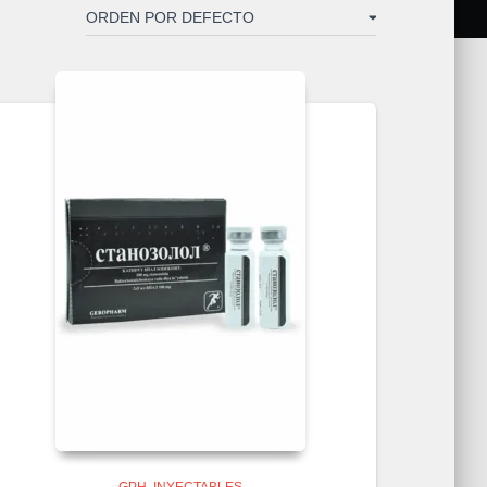
GPH
INYECTABLES