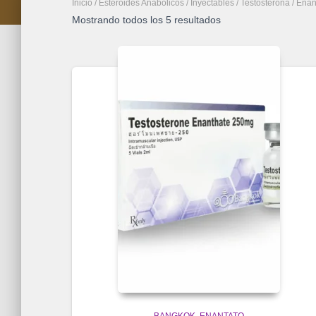
Inicio
/
Esteroides Anabolicos
/
Inyectables
/
Testosterona
/ Enan
Mostrando todos los 5 resultados
BANGKOK
ENANTATO