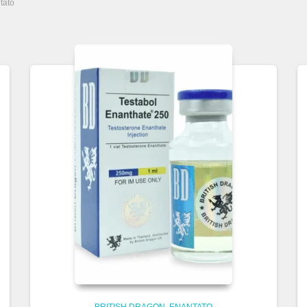
tato
BRITISH DRAGON
ENANTATO