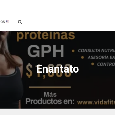
DOS
Enantato