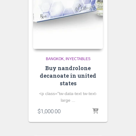
BANGKOK
INYECTABLES
Buy nandrolone
decanoate in united
states
<p class="tw-data-text tw-text-
large ...
$
1,000.00