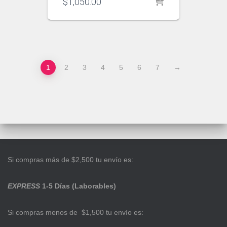
$
1,050.00
1
2
3
4
5
6
7
→
Si compras más de $2,500 tu envío es:
EXPRESS
1-5 Días (Laborables)
Si compras menos de $1,500 tu envío es: