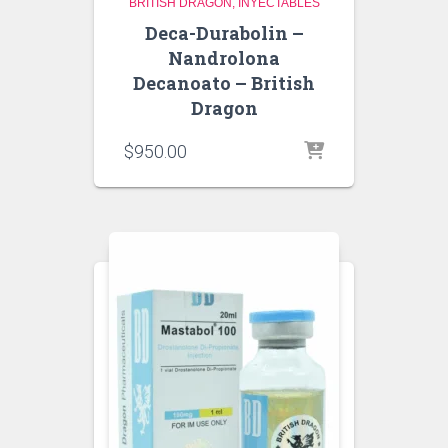
BRITISH DRAGON
INYECTABLES
Deca-Durabolin –
Nandrolona
Decanoato – British
Dragon
$
950.00