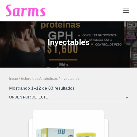
CAMB
Inyectables
Inicio
/
Esteroides Anabolicos
/ Inyectables
Mostrando 1–12 de 83 resultados