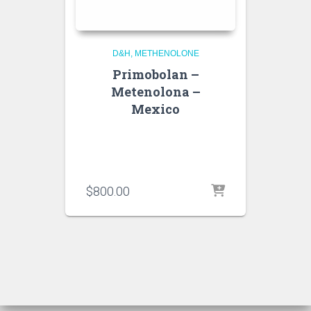
D&H
METHENOLONE
Primobolan –
Metenolona –
Mexico
$
800.00