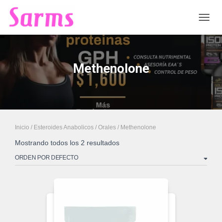
CAMB
Methenolone
Inicio
/
Esteroides Anabolicos
/
Orales
/ Methenolone
Mostrando todos los 2 resultados