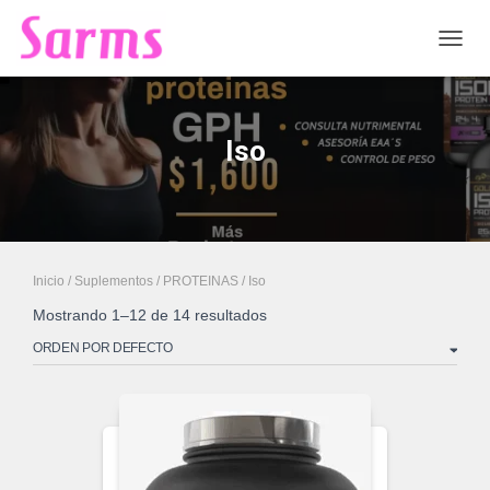
CAMB
Iso
Inicio
/
Suplementos
/
PROTEINAS
/ Iso
Mostrando 1–12 de 14 resultados