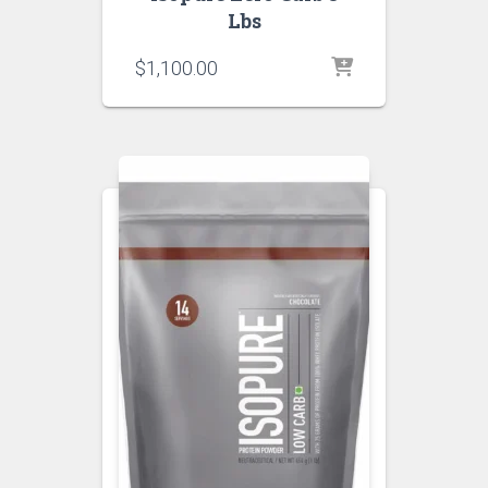
Lbs
$
1,100.00