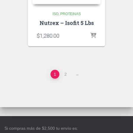
ISO
PROTEINAS
Nutrex – Isofit 5 Lbs
$
1,280.00
1
2
→
Si compras más de $2,500 tu envío es: