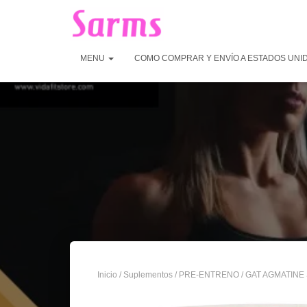
MENU
COMO COMPRAR Y ENVÍO A ESTADOS UNI
Inicio
/
Suplementos
/
PRE-ENTRENO
/ GAT AGMATINE