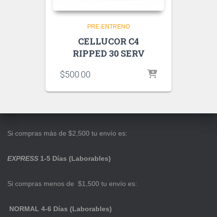
PRE-ENTRENO
CELLUCOR C4
RIPPED 30 SERV
$
500.00
Si compras más de $2,500 tu envío es:
EXPRESS
1-5 Días (Laborables)
Si compras menos de $1,500 tu envío es:
NORMAL 4-6 Días (Laborables)