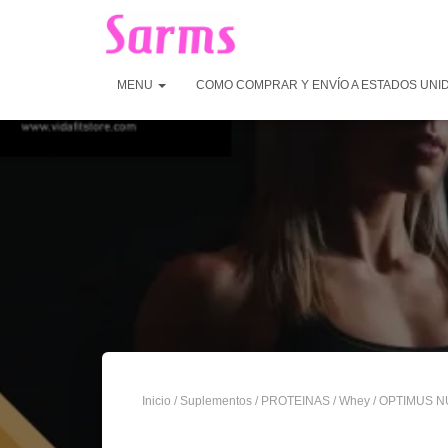
MENU
COMO COMPRAR Y ENVÍO A ESTADOS UNI
Inicio
/
Suplementos
/
PROTEINAS
/
Whey
/ OPTIMUS N