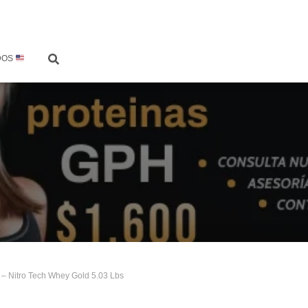
DOS
 – Nitro Tech Whey Gold 5.03 Lbs