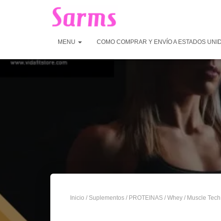
MENU
COMO COMPRAR Y ENVÍO A ESTADOS UNI
Inicio
/
Suplementos
/
PROTEINAS
/
Whey
/ Muscle Tech