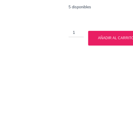
5 disponibles
Muscle
Tech
AÑADIR AL CARRIT
-
Nitro
Tech
Whey
Gold
5.03
Lbs
cantidad