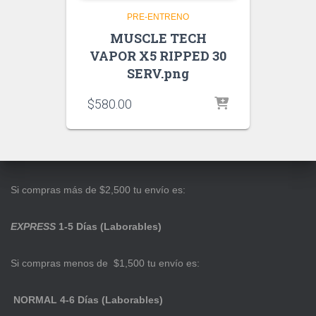
PRE-ENTRENO
MUSCLE TECH
VAPOR X5 RIPPED 30
SERV.png
$
580.00
Si compras más de $2,500 tu envío es:
EXPRESS
1-5 Días (Laborables)
Si compras menos de $1,500 tu envío es:
NORMAL 4-6 Días (Laborables)