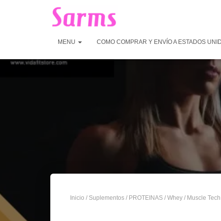
MENU
COMO COMPRAR Y ENVÍO A ESTADOS UNI
Inicio
/
Suplementos
/
PROTEINAS
/
Whey
/ Muscle Tech