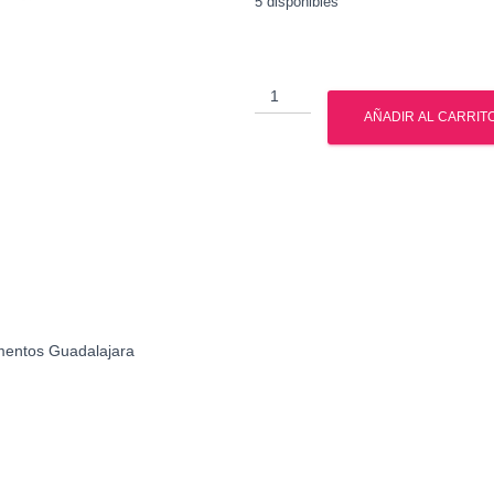
5 disponibles
Muscle
Tech
AÑADIR AL CARRIT
-
Nitro
Tech
Ripped
5
Lbs
cantidad
mentos Guadalajara