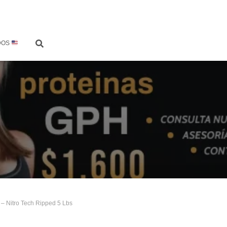
DOS
 – Nitro Tech Ripped 5 Lbs