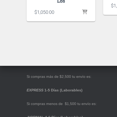
Lbs
$
1
$
1,050.00
Si compras más de $2,500 tu envío es:
EXPRESS
1-5 Días (Laborables)
Si compras menos de $1,500 tu envío es: