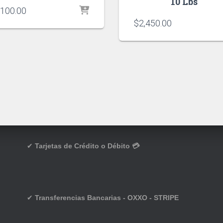
10 Lbs
,100.00
$
2,450.00
✔
Tarjetas de Crédito o Débito 💳
✔
Transferencias Bancarias - OXXO - STRIPE