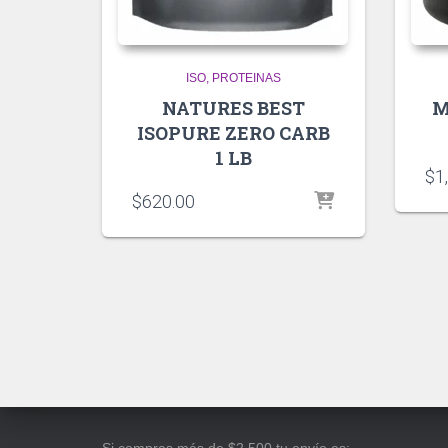
ISO
PROTEINAS
NATURES BEST
M
ISOPURE ZERO CARB
1 LB
$
1
$
620.00