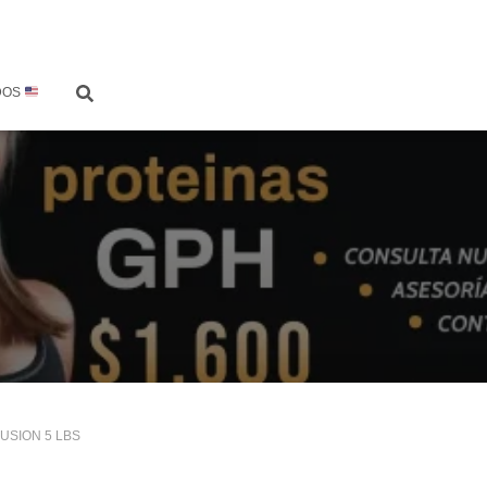
DOS
USION 5 LBS