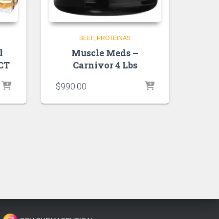
BEEF
PROTEINAS
l
Muscle Meds –
 CT
Carnivor 4 Lbs
$
990.00