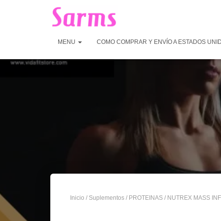
MENU
COMO COMPRAR Y ENVÍO A ESTADOS UNI
Inicio
/
Suplementos
/
PROTEINAS
/ NUTREX MASS INF