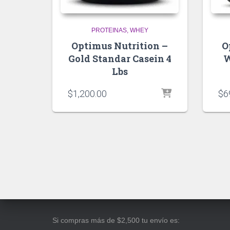
PROTEINAS
WHEY
Optimus Nutrition –
O
Gold Standar Casein 4
W
Lbs
$
1,200.00
$
6
Si compras más de $2,500 tu envío es: