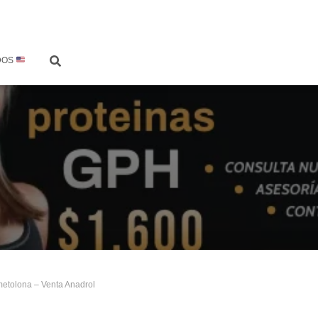
DOS
metolona – Venta Anadrol