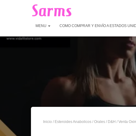
MENU
COMO COMPRAR Y ENVÍO A ESTADOS UNI
Inicio
/
Esteroides Anabolicos
/
Orales
/
D&H
/ Venta Oxi