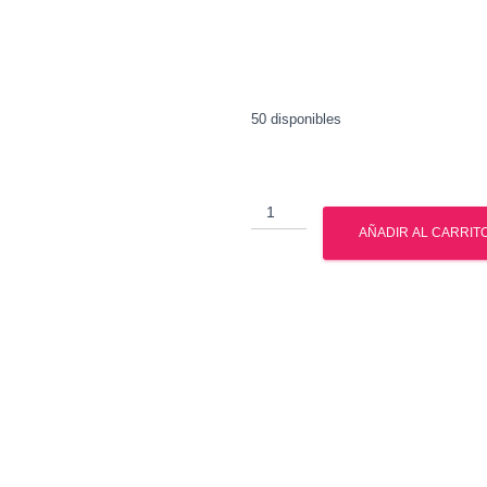
50 disponibles
Venta
Oximetolona
AÑADIR AL CARRIT
-
Venta
Anadrol
cantidad