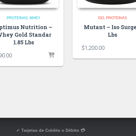
PROTEINAS
WHEY
ISO
PROTEINAS
ptimus Nutrition –
Mutant – Iso Surge
hey Gold Standar
Lbs
1.85 Lbs
$
1,200.00
90.00
✔
Tarjetas de Crédito o Débito 💳