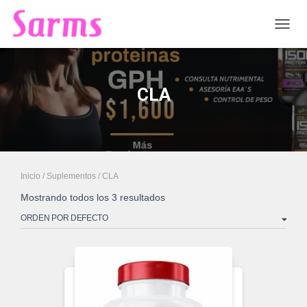
CAMB
CLA
Inicio
/
Suplementos
/ CLA
Mostrando todos los 3 resultados