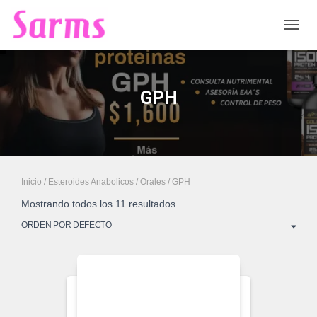
CAMB
GPH
Inicio
/
Esteroides Anabolicos
/
Orales
/ GPH
Mostrando todos los 11 resultados