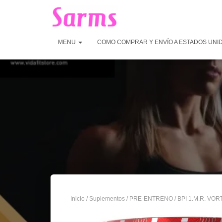
MENU
COMO COMPRAR Y ENVÍO A ESTADOS UNI
Inicio
/
Suplementos
/
PRE-ENTRENO
/ BPI 1.M.R. VO