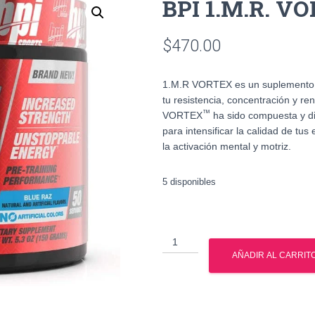
BPI 1.M.R. V
$
470.00
1.M.R VORTEX
es un suplemento 
tu resistencia, concentración y r
™
VORTEX
ha sido compuesta y di
para intensificar la calidad de tu
la activación mental y motriz.
5 disponibles
BPI
1.M.R.
AÑADIR AL CARRIT
VORTEX
150G
cantidad