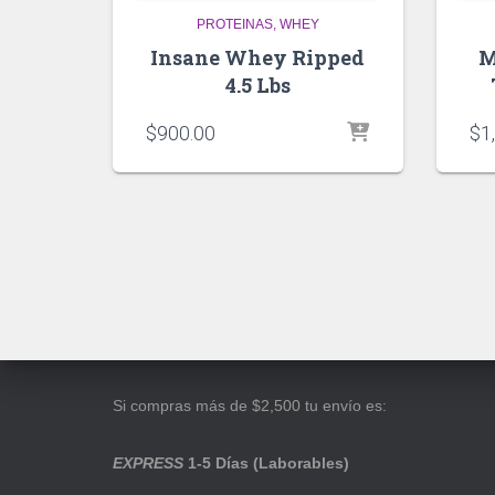
PROTEINAS
WHEY
Insane Whey Ripped
M
4.5 Lbs
$
900.00
$
1
Si compras más de $2,500 tu envío es:
EXPRESS
1-5 Días (Laborables)