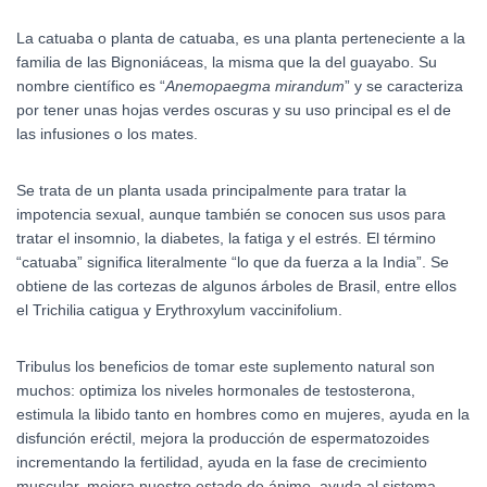
La catuaba o planta de catuaba, es una planta perteneciente a la
familia de las Bignoniáceas, la misma que la del guayabo. Su
nombre científico es “
Anemopaegma mirandum
” y se caracteriza
por tener unas hojas verdes oscuras y su uso principal es el de
las infusiones o los mates.
Se trata de un planta usada principalmente para tratar la
impotencia sexual, aunque también se conocen sus usos para
tratar el insomnio, la diabetes, la fatiga y el estrés. El término
“catuaba” significa literalmente “lo que da fuerza a la India”. Se
obtiene de las cortezas de algunos árboles de Brasil, entre ellos
el Trichilia catigua y Erythroxylum vaccinifolium.
Tribulus
los beneficios de tomar este suplemento natural son
muchos: optimiza los niveles hormonales de testosterona,
estimula la libido tanto en hombres como en mujeres, ayuda en la
disfunción eréctil, mejora la producción de espermatozoides
incrementando la fertilidad, ayuda en la fase de crecimiento
muscular, mejora nuestro estado de ánimo, ayuda al sistema