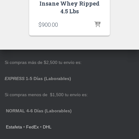
Insane Whey Ripped
4.5 Lbs
$
900.00
Si compras más de $2,500 tu envío es:
EXPRESS
1-5 Días (Laborables)
Si compras menos de $1,500 tu envío es:
NORMAL 4-6 Días (Laborables)
Estafeta
•
FedEx
•
DHL