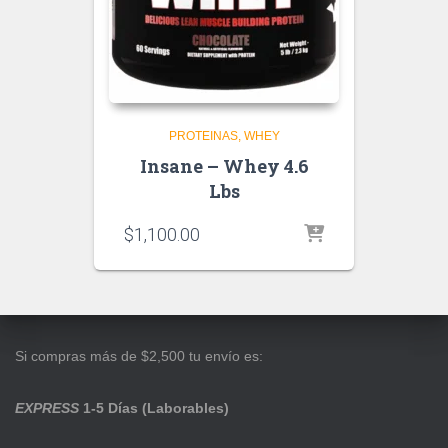
PROTEINAS
WHEY
Insane – Whey 4.6
Lbs
$
1,100.00
Si compras más de $2,500 tu envío es:
EXPRESS
1-5 Días (Laborables)