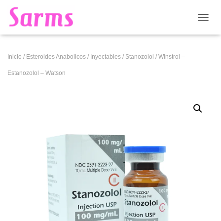
CAMB
Inicio
/
Esteroides Anabolicos
/
Inyectables
/
Stanozolol
/ Winstrol –
Estanozolol – Watson