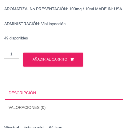
AROMATIZA:
No
PRESENTACIÓN:
100mg / 10ml
MADE IN:
USA
ADMINISTRACIÓN:
Vial inyección
49 disponibles
Winstrol
-
AÑADIR AL CARRITO
Estanozolol
-
Watson
cantidad
DESCRIPCIÓN
VALORACIONES (0)
Winstrol – Estanozolol – Watson