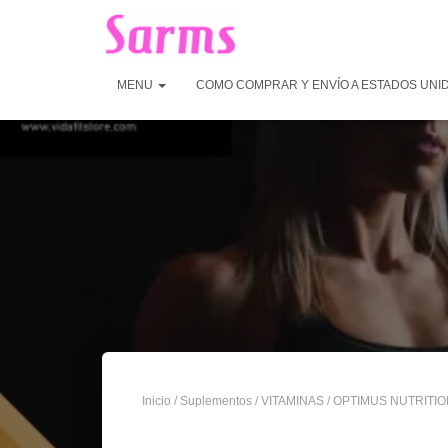
MENU
COMO COMPRAR Y ENVÍO A ESTADOS UNI
Inicio
/
Suplementos
/
VITAMINAS
/ OPTIMUS NUTRITI