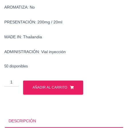
AROMATIZA: No
PRESENTACIÓN: 200mg / 20ml
MADE IN: Thailandia
ADMINISTRACIÓN: Vial inyección
50 disponibles
Boldenona
-
AÑADIR AL CARRITO
Equipoise
-
British
Dragon
cantidad
DESCRIPCIÓN