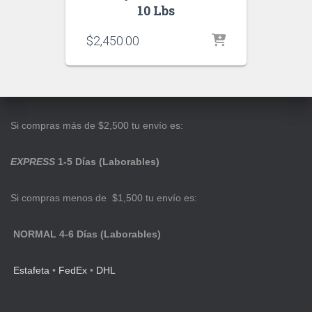
10 Lbs
$
2,450.00
Si compras más de $2,500 tu envío es:
EXPRESS
1-5 Días (Laborables)
Si compras menos de $1,500 tu envío es:
NORMAL 4-6 Días (Laborables)
Estafeta
•
FedEx
•
DHL