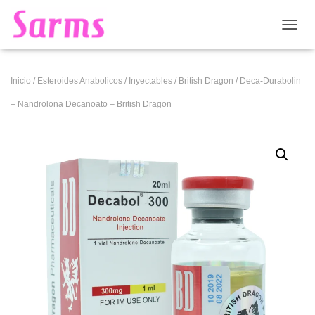
CAMB
Inicio
/
Esteroides Anabolicos
/
Inyectables
/
British Dragon
/ Deca-Durabolin
– Nandrolona Decanoato – British Dragon