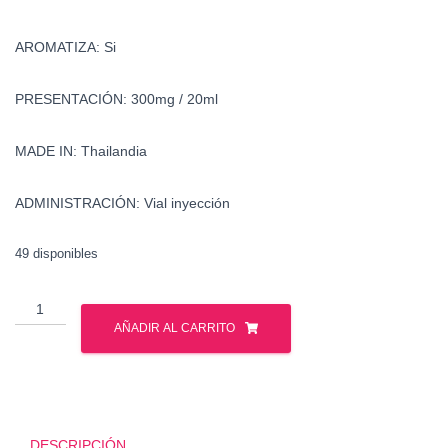
AROMATIZA: Si
PRESENTACIÓN: 300mg / 20ml
MADE IN: Thailandia
ADMINISTRACIÓN: Vial inyección
49 disponibles
Deca-
Durabolin
AÑADIR AL CARRITO
-
Nandrolona
Decanoato
-
British
DESCRIPCIÓN