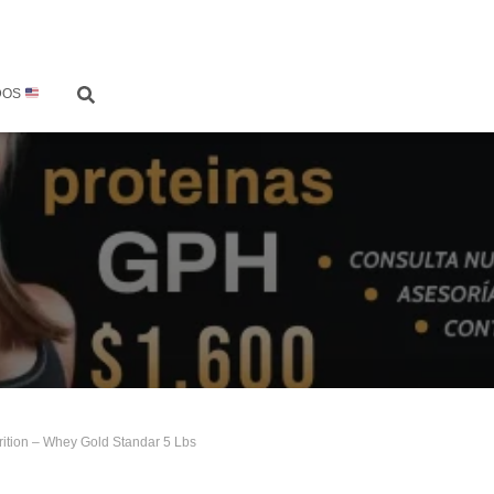
DOS
rition – Whey Gold Standar 5 Lbs