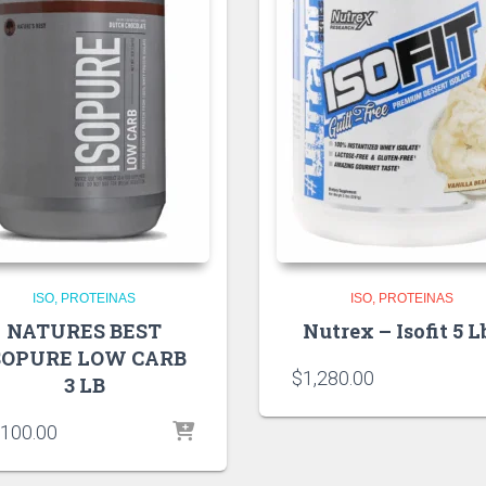
ISO
PROTEINAS
ISO
PROTEINAS
NATURES BEST
Nutrex – Isofit 5 L
SOPURE LOW CARB
$
1,280.00
3 LB
,100.00