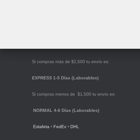
Si compras más de $2,500 tu envío es:
EXPRESS
1-5 Días (Laborables)
Si compras menos de $1,500 tu envío es:
NORMAL 4-6 Días (Laborables)
Estafeta
•
FedEx
•
DHL