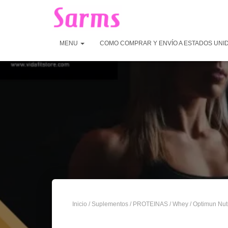
MENU
COMO COMPRAR Y ENVÍO A ESTADOS UNI
Inicio
/
Suplementos
/
PROTEINAS
/
Whey
/ Optimun Nut