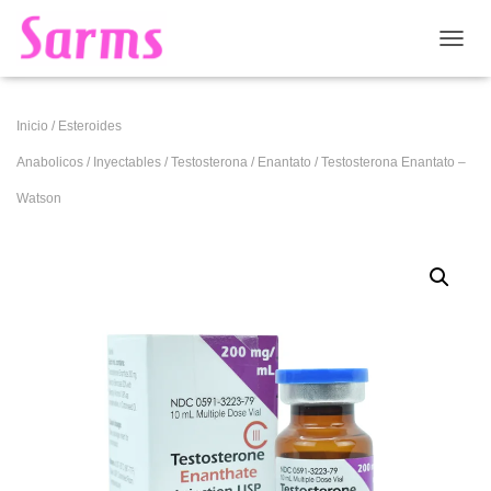
CAMB
Inicio
/
Esteroides
Anabolicos
/
Inyectables
/
Testosterona
/
Enantato
/ Testosterona Enantato –
Watson