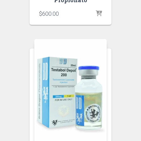
Propionato
$
600.00