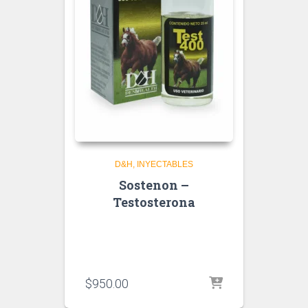
D&H
INYECTABLES
Sostenon –
Testosterona
$
950.00