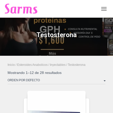
CAMB
Testosterona
Inicio
/
Esteroides Anabolicos
/
Inyectables
/ Testosterona
Mostrando 1–12 de 28 resultados