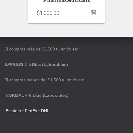
Pharmaceuticals
$
1,000.00
Si compras más de $2,500 tu envío es:
EXPRESS
1-5 Días (Laborables)
Si compras menos de $1,500 tu envío es:
NORMAL 4-6 Días (Laborables)
Estafeta
•
FedEx
•
DHL