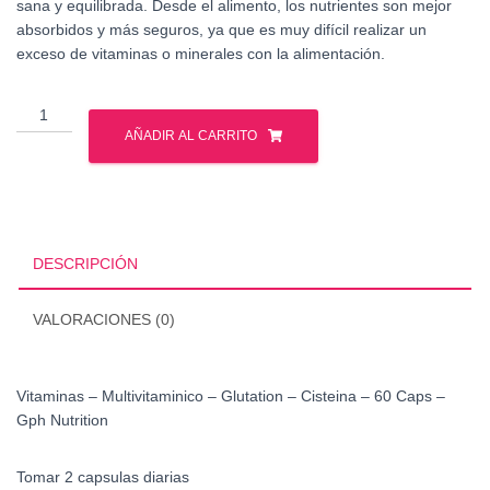
sana y equilibrada. Desde el alimento, los nutrientes son mejor
absorbidos y más seguros, ya que es muy difícil realizar un
exceso de vitaminas o minerales con la alimentación.
Vitaminas
-
AÑADIR AL CARRITO
Multivitaminico
-
Glutation
-
Cisteina
DESCRIPCIÓN
-
60
VALORACIONES (0)
Caps
cantidad
Vitaminas – Multivitaminico – Glutation – Cisteina – 60 Caps –
Gph Nutrition
Tomar 2 capsulas diarias