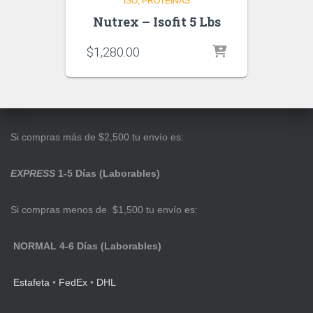
ISO
PROTEINAS
Nutrex – Isofit 5 Lbs
$
1,280.00
Si compras más de $2,500 tu envío es:
EXPRESS
1-5 Días (Laborables)
Si compras menos de $1,500 tu envío es:
NORMAL 4-6 Días (Laborables)
Estafeta
•
FedEx
•
DHL