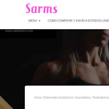
MENU
COMO COMPRAR Y ENVÍO A ESTADOS UNI
Inicio
/
Esteroides Anabolicos
/
Inyectables
/
Testosteron