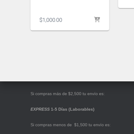
$
1,000.00
Si compras más de $2,500 tu envío es:
EXPRESS
1-5 Días (Laborables)
Si compras menos de $1,500 tu envío es: