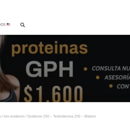
DOS
a
/
mix-sostenon
/ Sostenon 250 – Testosterona 250 – Watson