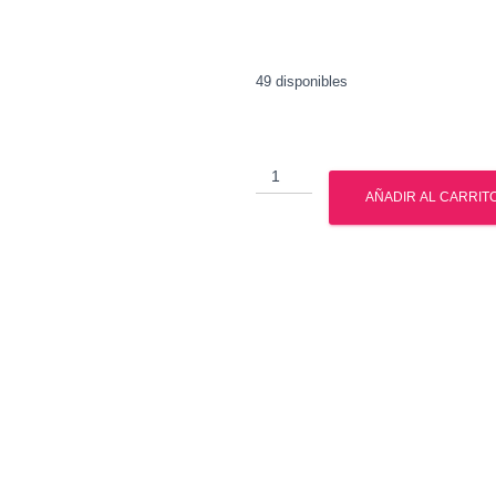
49 disponibles
Sostenon
250
AÑADIR AL CARRIT
-
Testosterona
250
-
Watson
cantidad