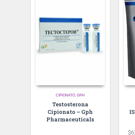
CIPIONATO
GPH
Testosterona
Cipionato – Gph
I
Pharmaceuticals
$
6