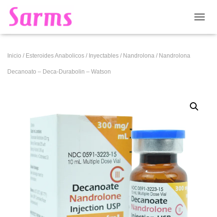
CAMB
Inicio
/
Esteroides Anabolicos
/
Inyectables
/
Nandrolona
/ Nandrolona
Decanoato – Deca-Durabolin – Watson