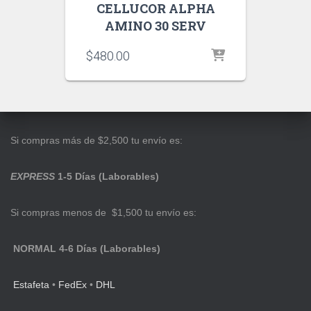
CELLUCOR ALPHA
AMINO 30 SERV
$
480.00
Si compras más de $2,500 tu envío es:
EXPRESS
1-5 Días (Laborables)
Si compras menos de $1,500 tu envío es:
NORMAL 4-6 Días (Laborables)
Estafeta
•
FedEx
•
DHL