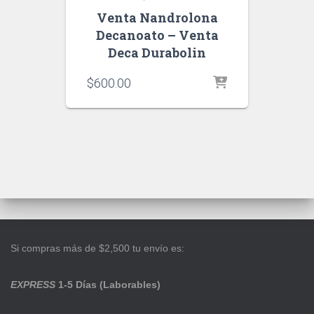
Venta Nandrolona
Decanoato – Venta
Deca Durabolin
$
600.00
Si compras más de $2,500 tu envío es:
EXPRESS
1-5 Días (Laborables)