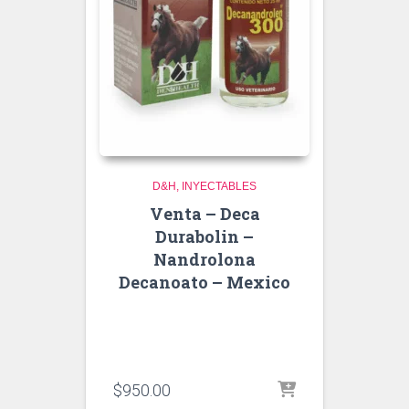
D&H
INYECTABLES
Venta – Deca
Durabolin –
Nandrolona
Decanoato – Mexico
$
950.00