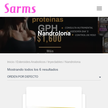
CAMB
Nandrolona
Inicio
/
Esteroides Anabolicos
/
Inyectables
/ Nandrolona
Mostrando todos los 6 resultados