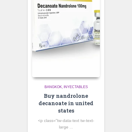
BANGKOK
INYECTABLES
Buy nandrolone
decanoate in united
states
<p class="tw-data-text tw-text-
large ...